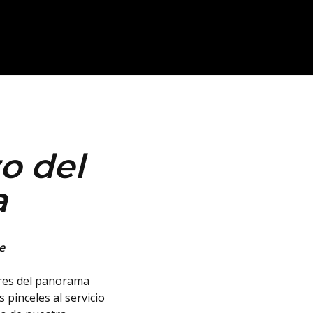
zo del
a
e
res del panorama
 pinceles al servicio